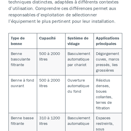
techniques distinctes, adaptées à différents contextes
d’utilisation. Comprendre ces différences permet aux
responsables d’exploitation de sélectionner
l’équipement le plus pertinent pour leur installation.
Type de
Capacité
Système de
Applications
benne
vidage
principales
Benne
500 à 2000
Basculement
Dégorgement
basculante
litres
automatique
cuves, marcs
filtrante
par chariot
pressés, lies
grossières
Benne à fond
500 à 2000
Ouverture
Résidus
ouvrant
litres
automatique
denses,
du fond
boues
collantes,
terres de
filtration
Benne basse
310 à 1200
Basculement
Espaces
filtrante
litres
automatique
restreints,
sous