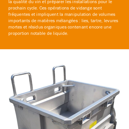
la qualité du vin et préparer les installations pour le
prochain cycle. Ces opérations de vidange sont
fréquentes et impliquent la manipulation de volumes
importants de matières mélangées : lies, tartre, levures
mortes et résidus organiques contenant encore une
proportion notable de liquide.