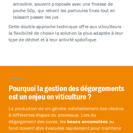
amovible, souvent proposée avec une finesse de
poche 50µ, qui retient les particules fines tout en
laissant passer les jus.
Cette double approche technique offre aux viticulteurs
la flexibilité de choisir la solution la plus adaptée à leur
type de déchet et à leur activité spécifique.
Pourquoi la gestion des dégorgements
est un enjeu en viticulture ?
La production de vin génère inévitablement des résidus
à différentes étapes du processus. Lors du
dégorgement des cuves, les
boues accumulées
au
fond doivent être évacuées rapidement pour maintenir