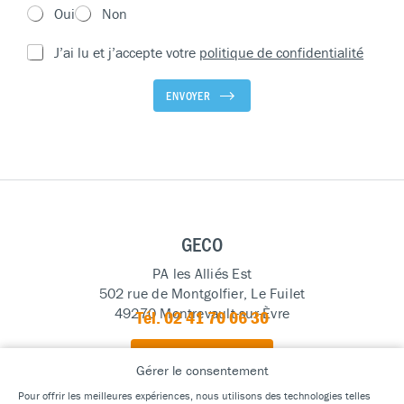
Oui
Non
R
J’ai lu et j’accepte votre
politique de confidentialité
G
P
ENVOYER
D
*
GECO
PA les Alliés Est
502 rue de Montgolfier, Le Fuilet
49270 Montrevault-sur-Èvre
Tél. 02 41 70 06 30
NOUS CONTACTER
Gérer le consentement
Suivez-nous
Pour offrir les meilleures expériences, nous utilisons des technologies telles