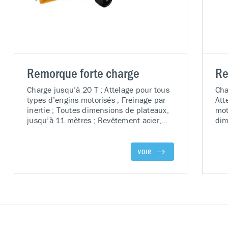
Remorque forte charge
Re
Charge jusqu’à 20 T ; Attelage pour tous
Cha
types d’engins motorisés ; Freinage par
Att
inertie ; Toutes dimensions de plateaux,
mot
jusqu’à 11 mètres ; Revêtement acier,
dim
bois CP Marine, ou par traverses acier ;
mèt
Un ou deux essieux directeurs ; Roues
boi
PPS, bandage caoutchouc, revêtement
Un 
VOIR
polyuréthane ; Conception sur-mesure
PPS
avec visuel de la remorque ; Peinture
pol
apprêt + polyuréthane suivant le RAL de
ave
votre choix
app
vot