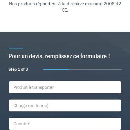
Nos produits répondent à la directive machine 2006 42
CE.
Pour un devis, remplissez ce formulaire !
Step
1
of 3
P
r
o
d
C
u
h
i
a
t
r
Q
à
g
u
t
e