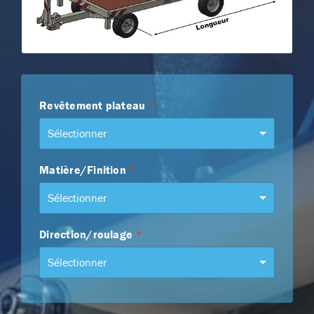
n
r
*
s
*
p
l
a
t
e
a
Revêtement plateau
*
u
*
Sélectionner
Matière/Finition
*
Sélectionner
Direction/roulage
*
Sélectionner