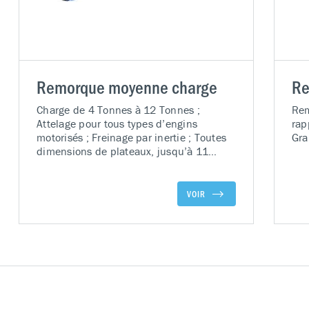
Remorque moyenne charge
Re
Charge de 4 Tonnes à 12 Tonnes ;
Rem
Attelage pour tous types d’engins
rap
motorisés ; Freinage par inertie ; Toutes
Gra
dimensions de plateaux, jusqu’à 11
mètres ; Revêtement acier, caillebotis,
bois CP Marine, ou par traverses acier ;
Un ou deux essieux directeurs ; Roues
VOIR
PPS, bandage caoutchouc, revêtement
polyuréthane ; Conception sur-mesure
avec visuel de la remorque ; Peinture
apprêt + polyuréthane suivant le RAL de
votre choix