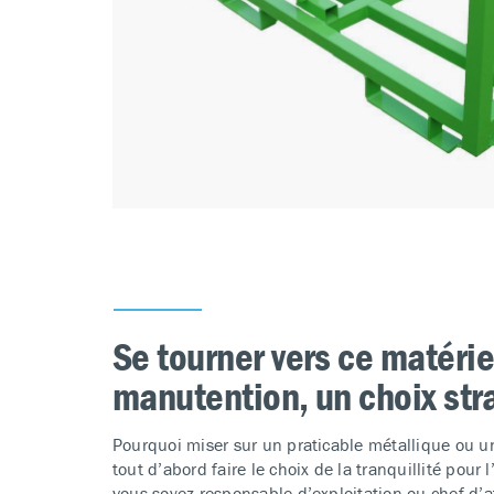
Se tourner vers ce matérie
manutention, un choix str
Pourquoi miser sur un praticable métallique ou un
tout d’abord faire le choix de la tranquillité pou
vous soyez responsable d’exploitation ou chef d’at