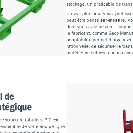
stockage, un praticable de trans
Un vrai plus pour vous, professi
peut être pensé
sur-mesure
. V
dont vous avez besoin – longueur
le fabricant, comme Geco Manute
adaptabilité permet d’organiser 
rationnelle, de sécuriser le tran
matériel ne subisse aucun accro
l de
atégique
e structure tubulaire ? C’est
r l’ensemble de votre équipe. Que
elier, ce matériel devient vite