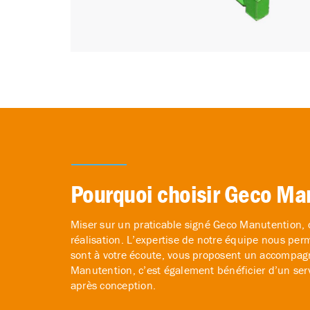
Pourquoi choisir Geco Man
Miser sur un praticable signé Geco Manutention, c’
réalisation. L’expertise de notre équipe nous per
sont à votre écoute, vous proposent un accompagn
Manutention, c’est également bénéficier d’un servic
après conception.