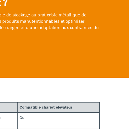
 ?
ble de stockage au praticable métallique de
 des produits manutentionnables et optimiser
lécharger, et d’une adaptation aux contraintes du
Compatible chariot élévateur
ar
Oui