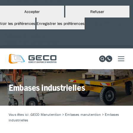
Accepter
Refuser
Voir les préférences
Enregistrer les préférences
Voir les préférences
Politique de cookies
Politique de confidentialité
Embases industrielles
Vous êtes ici :
GECO Manutention
>
Embases manutention
>
Embases
industrielles