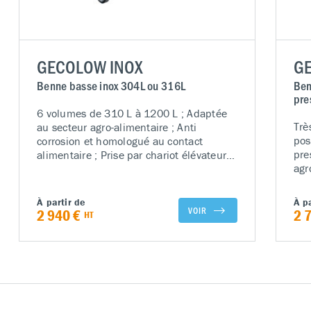
GECOLOW INOX
GE
Benne basse inox 304L ou 316L
Ben
pre
6 volumes de 310 L à 1200 L ; Adaptée
Trè
au secteur agro-alimentaire ; Anti
pos
corrosion et homologué au contact
pre
alimentaire ; Prise par chariot élévateur
agr
ou gerbeur possible ; Basculement
con
automatique de la cuve par contact ; VSA
sou
: Verrouillage Sécuritaire Automatique –
À partir de
À p
Aut
Exclusivité GECO ; Bord extérieur 3 plis
VOIR
2 940 €
2 
HT
par
anti coupure et robustesse de la cuve ;
; B
Cuve et châssis conçus de façon robuste
par
et ergonomique ; Conception spécifique
possible suivant votre cahier des charges