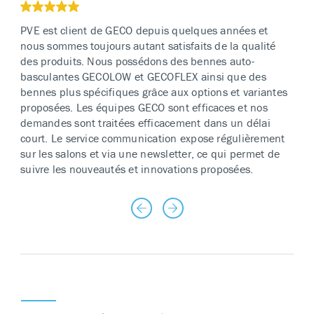
i
x
PVE est client de GECO depuis quelques années et
p
o
nous sommes toujours autant satisfaits de la qualité
s
des produits. Nous possédons des bennes auto-
s
basculantes GECOLOW et GECOFLEX ainsi que des
i
bennes plus spécifiques grâce aux options et variantes
b
proposées. Les équipes GECO sont efficaces et nos
l
demandes sont traitées efficacement dans un délai
e
s
court. Le service communication expose régulièrement
)
sur les salons et via une newsletter, ce qui permet de
suivre les nouveautés et innovations proposées.